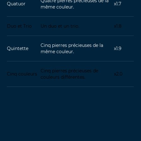
Quatre pierres précieuses de la
Quatuor
x1.7
même couleur.
Duo et Trio
Un duo et un trio.
x1.8
Cinq pierres précieuses de la
Quintette
x1.9
même couleur.
Cinq pierres précieuses de
Cinq couleurs
x2.0
couleurs différentes.