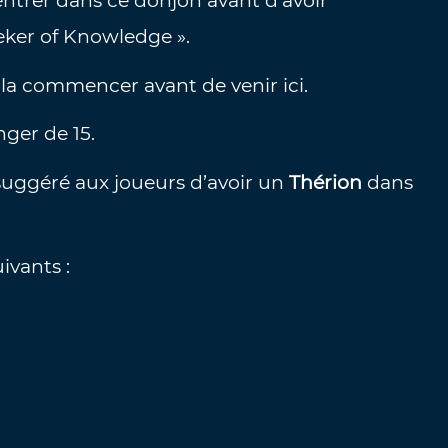
ntrer dans ce donjon avant d’avoir
ker of Knowledge ».
la commencer avant de venir ici.
ger de 15.
c suggéré aux joueurs d’avoir un
Thérion
dans
ivants :