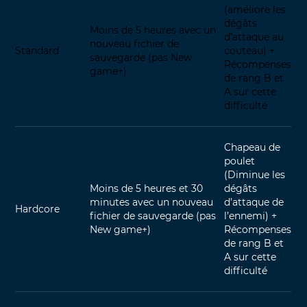
(améliore les
dégâts
Moins de 5 heures avec un
d’attaque au
nouveau fichier de
Standard
couteau) +
sauvegarde (pas New
Récompenses
game+)
de rang B et
A sur cette
difficulté
Chapeau de
poulet
(Diminue les
Moins de 5 heures et 30
dégâts
minutes avec un nouveau
d’attaque de
Hardcore
fichier de sauvegarde (pas
l’ennemi) +
New game+)
Récompenses
de rang B et
A sur cette
difficulté