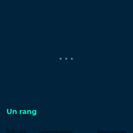
Un rang
Difficulté
Le temps requis
Récompenses