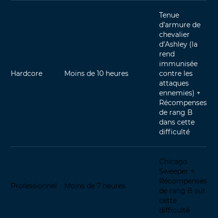
Tenue
d’armure de
chevalier
d’Ashley (la
rend
immunisée
Hardcore
Moins de 10 heures
contre les
attaques
ennemies) +
Récompenses
de rang B
dans cette
difficulté
Chicago
Sweeper +
Récompenses
Professionnel
Moins de 7 heures
de rang B sur
cette
difficulté