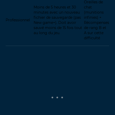
Oreilles de
Moins de 5 heures et 30
chat
minutes avec un nouveau
(munitions
fichier de sauvegarde (pas
infinies) +
Professionnel
New game+). Doit avoir
Récompenses
sauvé moins de 15 fois tout
de rang B et
au long du jeu.
A sur cette
difficulté