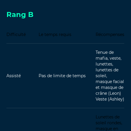
Rang B
Difficulté
Le temps requis
Récompenses
Tenue de
mafia, veste,
lunettes,
lunettes de
Assisté
Pas de limite de temps
soleil,
masque facial
et masque de
crâne (Leon)
Veste (Ashley)
Lunettes de
soleil rondes,
masque en