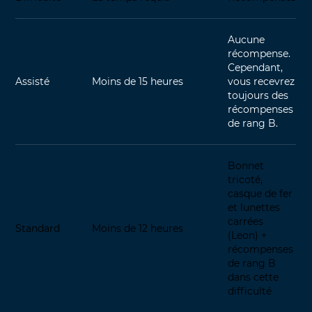
Aucune
récompense.
Cependant,
Assisté
Moins de 15 heures
vous recevrez
toujours des
récompenses
de rang B.
Bonnet
tricoté,
casque de fer
et lunettes
carrées
Standard
Moins de 12 heures
(Leon) +
récompenses
de rang B
dans cette
difficulté