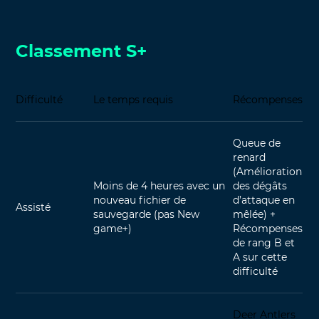
Classement S+
Difficulté
Le temps requis
Récompenses
Queue de
renard
(Amélioration
Moins de 4 heures avec un
des dégâts
nouveau fichier de
d’attaque en
Assisté
sauvegarde (pas New
mêlée) +
game+)
Récompenses
de rang B et
A sur cette
difficulté
Deer Antlers