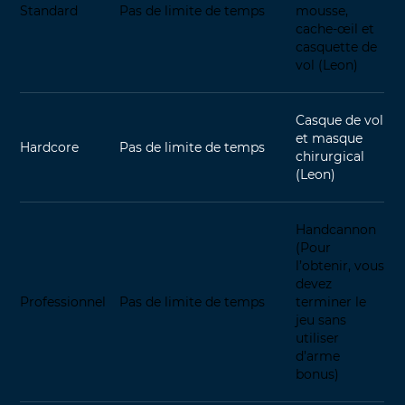
Standard
Pas de limite de temps
mousse,
cache-œil et
casquette de
vol (Leon)
Casque de vol
et masque
Hardcore
Pas de limite de temps
chirurgical
(Leon)
Handcannon
(Pour
l’obtenir, vous
devez
Professionnel
Pas de limite de temps
terminer le
jeu sans
utiliser
d’arme
bonus)