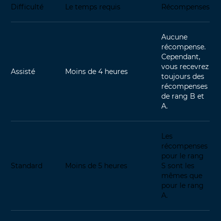
Difficulté
Le temps requis
Récompenses
Aucune
récompense.
Cependant,
vous recevrez
Assisté
Moins de 4 heures
toujours des
récompenses
de rang B et
A.
Les
récompenses
pour le rang
Standard
Moins de 5 heures
S sont les
mêmes que
pour le rang
A.