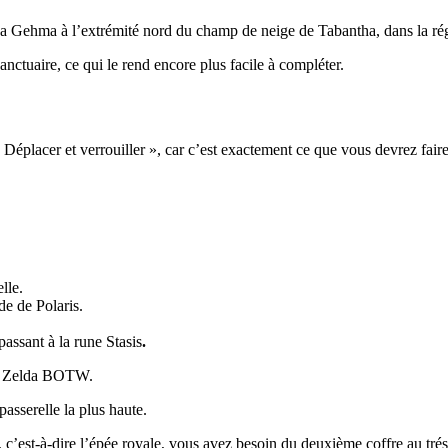
Sha Gehma à l’extrémité nord du champ de neige de Tabantha, dans la r
anctuaire, ce qui le rend encore plus facile à compléter.
éplacer et verrouiller », car c’est exactement ce que vous devrez fair
lle.
de de Polaris.
assant à la rune Stasis
.
ans Zelda BOTW.
asserelle la plus haute.
, c’est-à-dire l’épée royale, vous avez besoin du deuxième coffre au trés