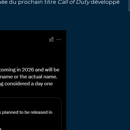
née du prochain titre
Call of Duty
développé