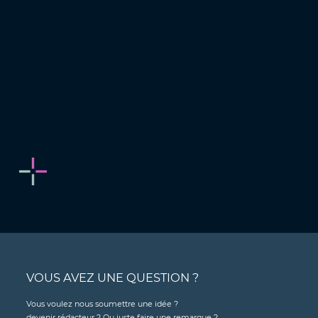
VOUS AVEZ UNE QUESTION ?
Vous voulez nous soumettre une idée ?
devenir rédacteur ? Ou juste faire une remarque ?