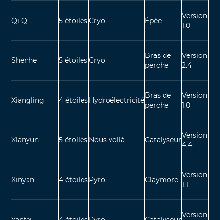
Version
Qi Qi
5 étoiles
Cryo
Épée
1.0
Bras de
Version
Shenhe
5 étoiles
Cryo
perche
2.4
Bras de
Version
Xiangling
4 étoiles
Hydroélectricité
perche
1.0
Version
Xianyun
5 étoiles
Nous voilà
Catalyseur
4.4
Version
Xinyan
4 étoiles
Pyro
Claymore
1.1
Version
Yanfei
4 étoiles
Pyro
Catalyseur