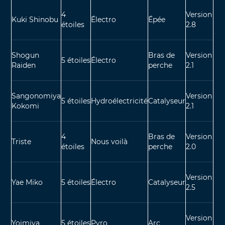
4
Version
Kuki Shinobu
Électro
Épée
étoiles
2.8
Shogun
Bras de
Version
5 étoiles
Électro
Raiden
perche
2.1
Sangonomiya
Version
5 étoiles
Hydroélectricité
Catalyseur
Kokomi
2.1
4
Bras de
Version
Triste
Nous voilà
étoiles
perche
2.0
Version
Yae Miko
5 étoiles
Électro
Catalyseur
2.5
Version
Yoimiya
5 étoiles
Pyro
Arc