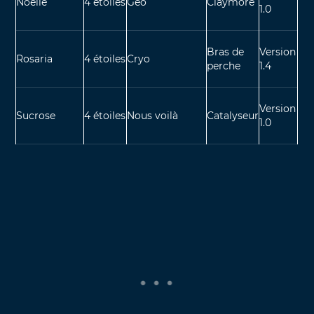
Noëlle
4 étoiles
Géo
Claymore
1.0
Bras de
Version
Rosaria
4 étoiles
Cryo
perche
1.4
Version
Sucrose
4 étoiles
Nous voilà
Catalyseur
1.0