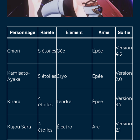
Personnage
Rareté
Élément
Arme
Sortie
Version
Chiori
5 étoiles
Géo
Épée
4.5
Kamisato-
Version
5 étoiles
Cryo
Épée
Ayaka
2.0
4
Version
Kirara
Tendre
Épée
étoiles
3.7
4
Version
Kujou Sara
Électro
Arc
étoiles
2.1