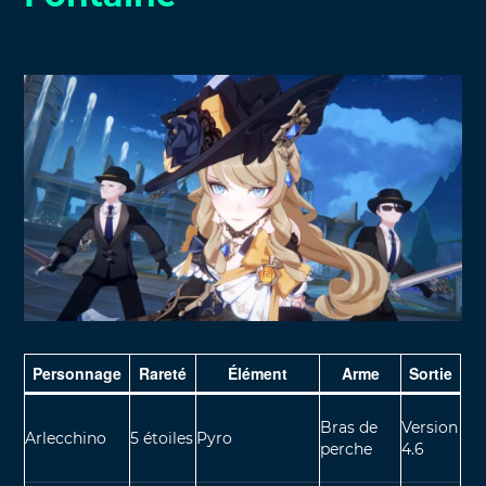
Personnage
Rareté
Élément
Arme
Sortie
Bras de
Version
Arlecchino
5 étoiles
Pyro
perche
4.6