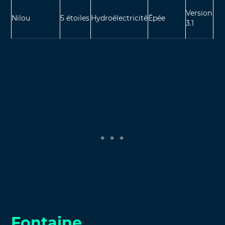
Version
Nilou
5 étoiles
Hydroélectricité
Épée
3.1
Fontaine