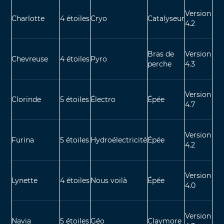
Version
Charlotte
4 étoiles
Cryo
Catalyseur
4.2
Bras de
Version
Chevreuse
4 étoiles
Pyro
perche
4.3
Version
Clorinde
5 étoiles
Électro
Épée
4.7
Version
Furina
5 étoiles
Hydroélectricité
Épée
4.2
Version
Lynette
4 étoiles
Nous voilà
Épée
4.0
Version
Navia
5 étoiles
Géo
Claymore