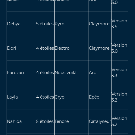
3.0
Version
Dehya
5 étoiles
Pyro
Claymore
3.5
Version
Dori
4 étoiles
Électro
Claymore
3.0
Version
Faruzan
4 étoiles
Nous voilà
Arc
3.3
Version
Layla
4 étoiles
Cryo
Épée
3.2
Version
Nahida
5 étoiles
Tendre
Catalyseur
3.2