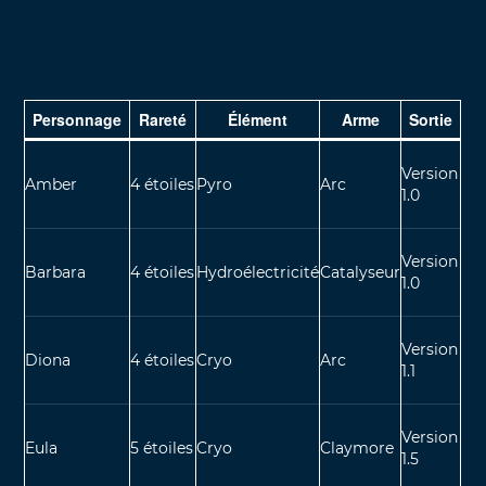
Personnage
Rareté
Élément
Arme
Sortie
Version
Amber
4 étoiles
Pyro
Arc
1.0
Version
Barbara
4 étoiles
Hydroélectricité
Catalyseur
1.0
Version
Diona
4 étoiles
Cryo
Arc
1.1
Version
Eula
5 étoiles
Cryo
Claymore
1.5