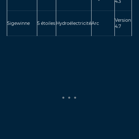
4.3
Version
Sigewinne
5 étoiles
Hydroélectricité
Arc
4.7