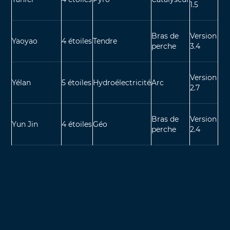
1.5
Bras de
Version
Yaoyao
4 étoiles
Tendre
perche
3.4
Version
Yélan
5 étoiles
Hydroélectricité
Arc
2.7
Bras de
Version
Yun Jin
4 étoiles
Géo
perche
2.4