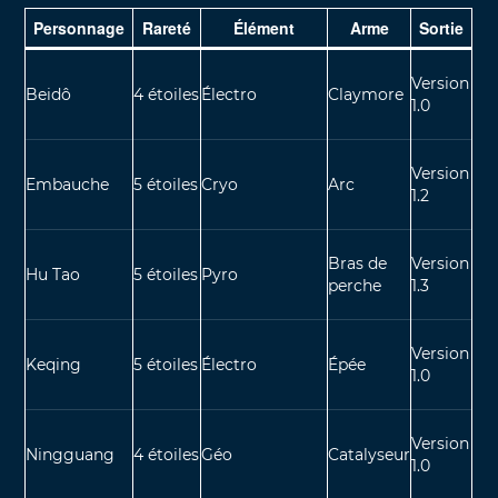
Personnage
Rareté
Élément
Arme
Sortie
Version
Beidô
4 étoiles
Électro
Claymore
1.0
Version
Embauche
5 étoiles
Cryo
Arc
1.2
Bras de
Version
Hu Tao
5 étoiles
Pyro
perche
1.3
Version
Keqing
5 étoiles
Électro
Épée
1.0
Version
Ningguang
4 étoiles
Géo
Catalyseur
1.0