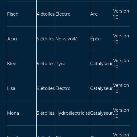
Version
Fischl
4 étoiles
Électro
Arc
1.0
Version
Jean
5 étoiles
Nous voilà
Épée
1.0
Version
Klee
5 étoiles
Pyro
Catalyseur
1.0
Version
Lisa
4 étoiles
Électro
Catalyseur
1.0
Version
Mona
5 étoiles
Hydroélectricité
Catalyseur
1.0
Version