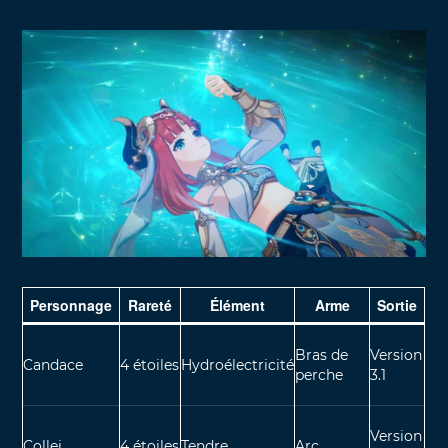
Personnage
Rareté
Élément
Arme
Sortie
Bras de
Version
Candace
4 étoiles
Hydroélectricité
perche
3.1
Version
Collei
4 étoiles
Tendre
Arc