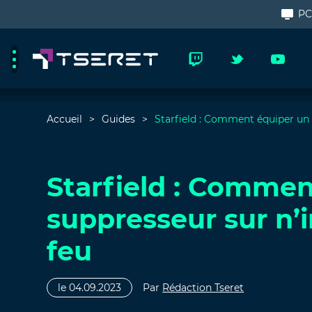
P
Accueil
Guides
Starfield : Comment équiper un 
Starfield : Commen
suppresseur sur n’
feu
le 04.09.2023
Par
Rédaction Tseret