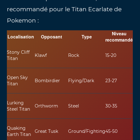
recommandé pour le Titan Ecarlate de
Pokemon :
Niveau
Localisation
Opposant
Type
recommandé
Stony Cliff
Klawf
Rock
15-20
Titan
Open Sky
Bombirdier
Flying/Dark
23-27
Titan
Lurking
Orthworm
Steel
30-35
Steel Titan
Quaking
Great Tusk
Ground/Fighting
45-50
Earth Titan