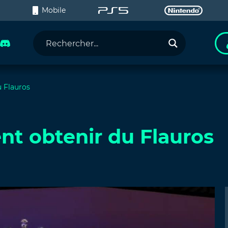
C
Mobile
 Flauros
t obtenir du Flauros