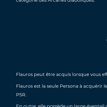
catégorie des Arcanes diaboliques.
Flauros peut être acquis lorsque vous e
Flauros est la seule Persona à acquéri
P5R.
En outre, elle possède un large éventail