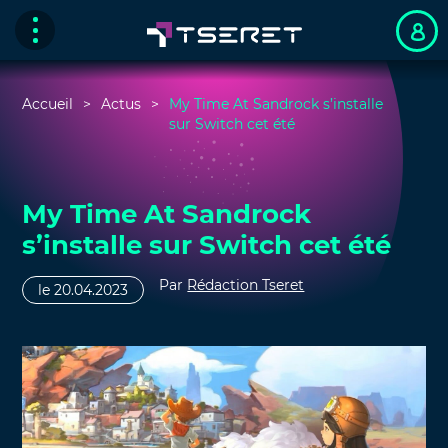
Accueil
Actus
My Time At Sandrock s’installe
sur Switch cet été
My Time At Sandrock
s’installe sur Switch cet été
Par
Rédaction Tseret
le 20.04.2023