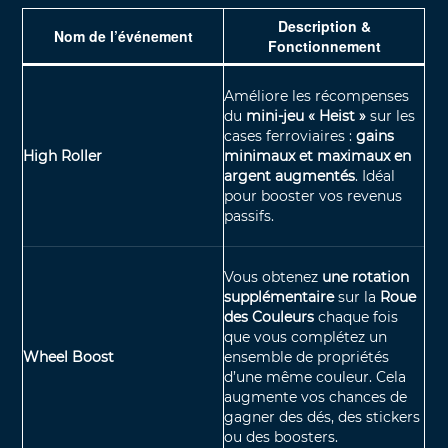
Description &
Nom de l’événement
Fonctionnement
Améliore les récompenses
du
mini-jeu « Heist »
sur les
cases ferroviaires :
gains
High Roller
minimaux et maximaux en
argent augmentés
.
Idéal
pour booster vos revenus
passifs.
Vous obtenez
une rotation
supplémentaire
sur la
Roue
des Couleurs
chaque fois
que vous complétez un
Wheel Boost
ensemble de propriétés
d’une même couleur. Cela
augmente vos chances de
gagner des dés, des stickers
ou des boosters.