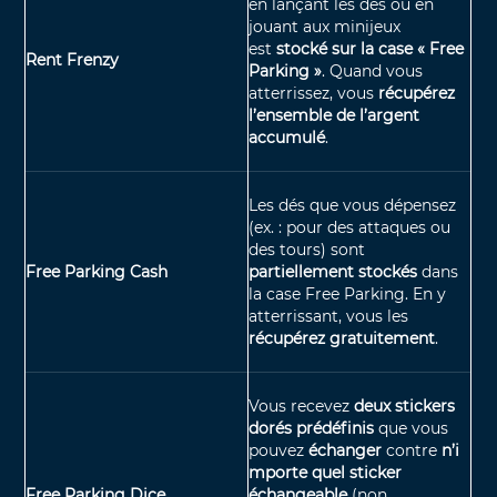
en lançant les dés ou en
jouant aux minijeux
est
stocké sur la case « Free
Rent Frenzy
Parking »
.
Quand vous
atterrissez, vous
récupérez
l’ensemble de l’argent
accumulé
.
Les dés que vous dépensez
(ex. : pour des attaques ou
des tours) sont
Free Parking Cash
partiellement stockés
dans
la case Free Parking. En y
atterrissant, vous les
récupérez gratuitement
.
Vous recevez
deux stickers
dorés prédéfinis
que vous
pouvez
échanger
contre
n’i
mporte quel sticker
Free Parking Dice
échangeable
(non