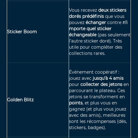
Vous recevez
deux stickers
dorés prédéfinis
que vous
pouvez
échanger
contre
n’i
mporte quel sticker
Sticker Boom
échangeable
(pas seulement
l’autre sticker doré).
Très
utile pour compléter des
collections rares.
Événement coopératif :
jouez avec
jusqu’à 4 amis
pour
collecter des jetons
en
parcourant le plateau. Ces
jetons se transforment en
Golden Blitz
points
, et plus vous en
gagnez (et plus vous jouez
avec des amis), meilleures
sont les récompenses (dés,
stickers, badges).