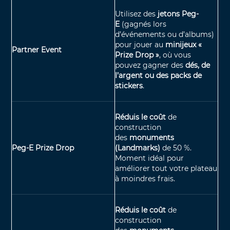
Utilisez des
jetons Peg-
E
(gagnés lors
d’événements ou d’albums)
pour jouer au
minijeux «
Partner Event
Prize Drop »
, où vous
pouvez gagner des
dés, de
l’argent ou des packs de
stickers
.
Réduis le coût
de
construction
des
monuments
Peg-E Prize Drop
(Landmarks)
de 50 %.
Moment idéal pour
améliorer tout votre plateau
à moindres frais.
Réduis le coût
de
construction