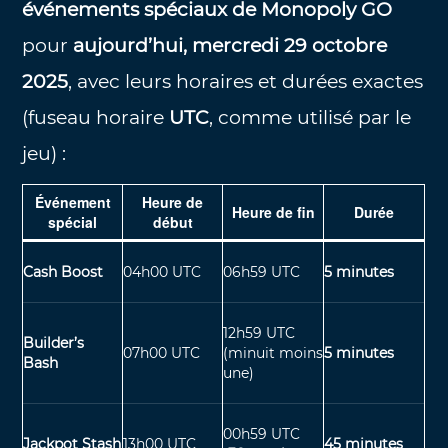
événements spéciaux de Monopoly GO
pour
aujourd’hui, mercredi 29 octobre
2025
, avec leurs horaires et durées exactes
(fuseau horaire
UTC
, comme utilisé par le
jeu) :
Événement
Heure de
Heure de fin
Durée
spécial
début
Cash Boost
04h00 UTC
06h59 UTC
5 minutes
12h59 UTC
Builder’s
07h00 UTC
(minuit moins
5 minutes
Bash
une)
00h59 UTC
Jackpot Stash
13h00 UTC
45 minutes