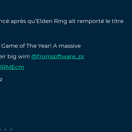
oncé après qu’Elden Ring ait remporté le titre
, Game of The Year! A massive
eir big win!
@fromsoftware_pr
42IRMEcm
22