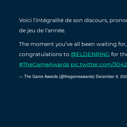
Voici l’intégralité de son discours, pron
de jeu de l’année.
The moment you’ve all been waiting for
congratulations to
@ELDENRING
for th
#TheGameAwards
pic.twitter.com/30
— The Game Awards (@thegameawards)
December 9, 20