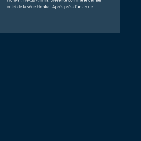
Honkai : Nexus Anima, présenté comme le dernier
volet de la série Honkai. Après près d'un an de…