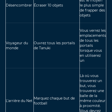
est le moyen
Désencombrer
Écraser 10 objets
le plus simple
de frapper des
objets
Vous verrez les
emplacements
de tous les
Voyageur du
Ouvrez tous les portails
portails
monde
de Tanuki
lorsque vous
en utiliserez
un
Là où vous
trouverez un
but, vous
trouverez une
balle de la
Marquez chaque but de
L’arrière du Net
même couleur
football
à proximité.
Vous devrez