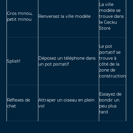
La ville
modèle se
Gros minou,
Renversez la ville modèle
trouve dans
petit minou
le Gecku
Store
Le pot
portatif se
Déposez un téléphone dans
trouve à
Splish!
un pot portatif
côté de la
zone de
construction
Essayez de
Réflexes de
Attraper un oiseau en plein
bondir un
chat
vol
peu plus
tard