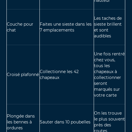
hauteur
Les taches de
Couche pour
Faites une sieste dans les
sieste brillent
chat
7 emplacements
et sont
audibles
Une fois rentré
chez vous,
tous les
Collectionne les 42
chapeaux à
Croisé plafonné
chapeaux
collectionner
seront
marqués sur
votre carte
On les trouve
Plongée dans
le plus souvent
les bennes à
Sauter dans 10 poubelles
près des
ordures
routes