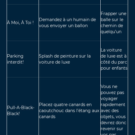
Frapper une
Demandez à un humain de
balle sur le
À Moi, À Toi !
vous envoyer un ballon
chemin de
quelqu’un
La voiture
Parking
Splash de peinture sur la
de luxe est à
interdit!
voiture de luxe
côté du parc
pour enfants
Vous ne
pouvez pas
voyager
Placez quatre canards en
rapidement
Pull-A-Black-
caoutchouc dans l’étang aux
avec des
Black!
canards
objets, vous
devrez donc
revenir sur
vos pas