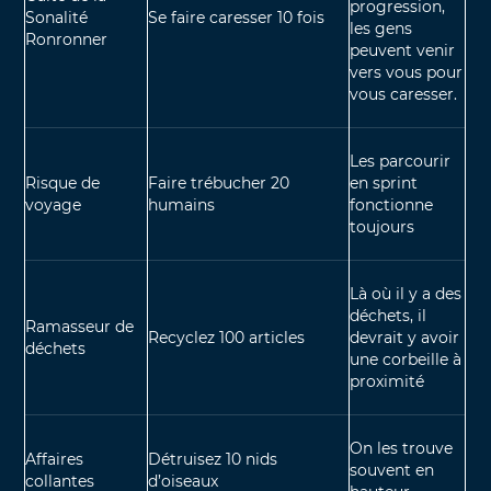
progression,
Sonalité
Se faire caresser 10 fois
les gens
Ronronner
peuvent venir
vers vous pour
vous caresser.
Les parcourir
Risque de
Faire trébucher 20
en sprint
voyage
humains
fonctionne
toujours
Là où il y a des
déchets, il
Ramasseur de
Recyclez 100 articles
devrait y avoir
déchets
une corbeille à
proximité
On les trouve
Affaires
Détruisez 10 nids
souvent en
collantes
d’oiseaux