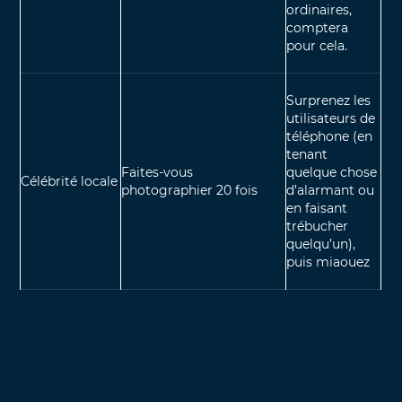
ordinaires,
comptera
pour cela.
Surprenez les
utilisateurs de
téléphone (en
tenant
Faites-vous
quelque chose
Célébrité locale
photographier 20 fois
d’alarmant ou
en faisant
trébucher
quelqu’un),
puis miaouez