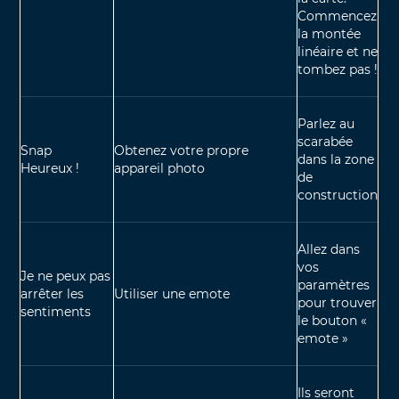
Commencez
la montée
linéaire et ne
tombez pas !
Parlez au
scarabée
Snap
Obtenez votre propre
dans la zone
Heureux !
appareil photo
de
construction
Allez dans
vos
Je ne peux pas
paramètres
arrêter les
Utiliser une emote
pour trouver
sentiments
le bouton «
emote »
Ils seront