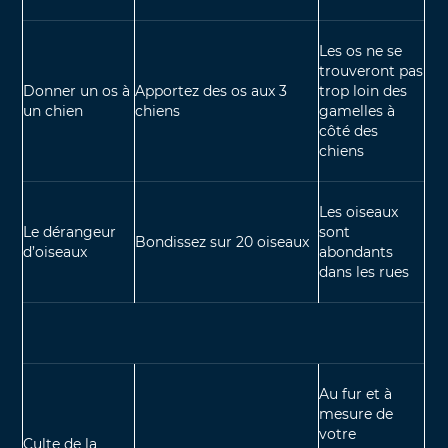
Les os ne se
trouveront pas
Donner un os à
Apportez des os aux 3
trop loin des
un chien
chiens
gamelles à
côté des
chiens
Les oiseaux
Le dérangeur
sont
Bondissez sur 20 oiseaux
d’oiseaux
abondants
dans les rues
Au fur et à
mesure de
votre
Culte de la