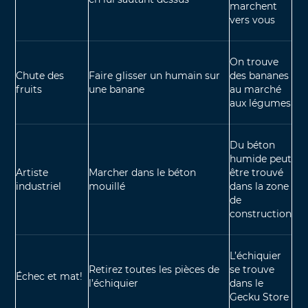
marchent
vers vous
On trouve
Chute des
Faire glisser un humain sur
des bananes
fruits
une banane
au marché
aux légumes
Du béton
humide peut
Artiste
Marcher dans le béton
être trouvé
industriel
mouillé
dans la zone
de
construction
L’échiquier
Retirez toutes les pièces de
se trouve
Échec et mat!
l’échiquier
dans le
Gecku Store