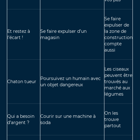
Se faire
expulser de
Et restez à
Se faire expulser d’un
la zone de
l’écart !
magasin
construction
compte
aussi
Les ciseaux
peuvent être
Poursuivez un humain avec
Chaton tueur
trouvés au
un objet dangereux
marché aux
légumes
On les
Qui a besoin
Courir sur une machine à
trouve
d’argent ?
soda
partout