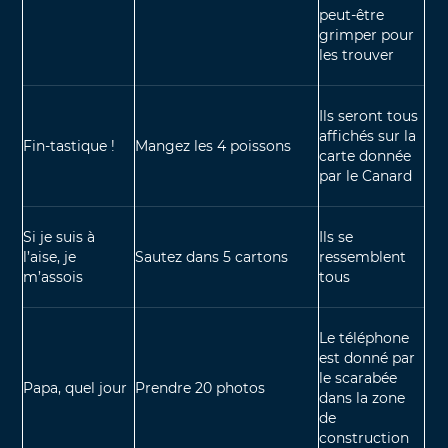
peut-être
grimper pour
les trouver
Ils seront tous
affichés sur la
Fin-tastique !
Mangez les 4 poissons
carte donnée
par le Canard
Si je suis à
Ils se
l’aise, je
Sautez dans 5 cartons
ressemblent
m’assois
tous
Le téléphone
est donné par
le scarabée
Papa, quel jour
Prendre 20 photos
dans la zone
de
construction