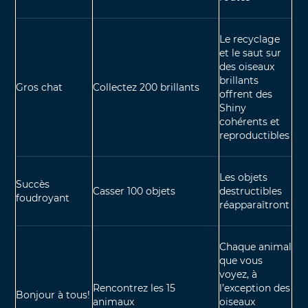
Le recyclage
et le saut sur
des oiseaux
brillants
Gros chat
Collectez 200 brillants
offrent des
Shiny
cohérents et
reproductibles
Les objets
Succès
Casser 100 objets
destructibles
foudroyant
réapparaîtront
Chaque animal
que vous
voyez, à
Rencontrez les 15
l’exception des
Bonjour à tous!
animaux
oiseaux