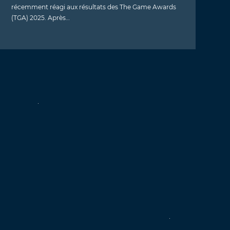
récemment réagi aux résultats des The Game Awards
(TGA) 2025. Après…