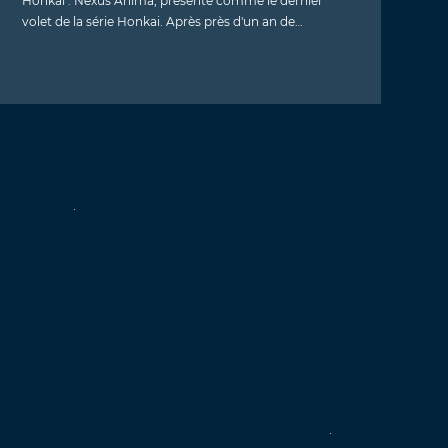
Honkai : Nexus Anima, présenté comme le dernier
volet de la série Honkai. Après près d'un an de…