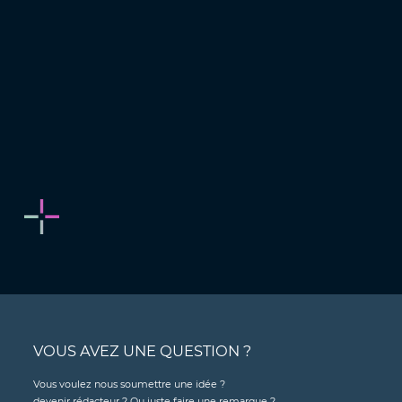
VOUS AVEZ UNE QUESTION ?
Vous voulez nous soumettre une idée ?
devenir rédacteur ? Ou juste faire une remarque ?