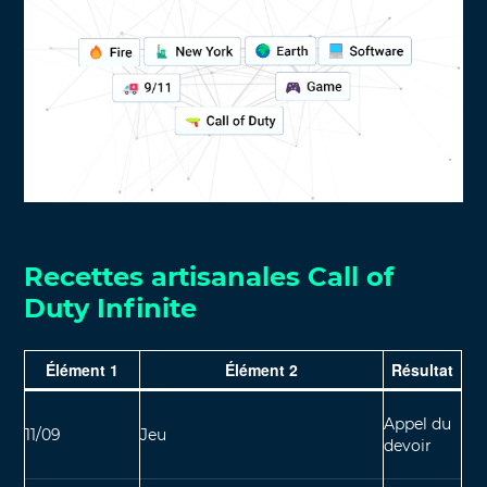
Recettes artisanales Call of
Duty Infinite
Élément 1
Élément 2
Résultat
Appel du
11/09
Jeu
devoir