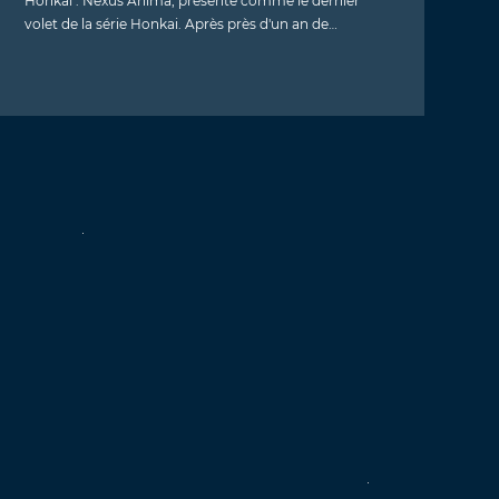
Honkai : Nexus Anima, présenté comme le dernier
volet de la série Honkai. Après près d'un an de…