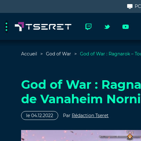
P
Accueil
God of War
God of War : Ragnarok – To
God of War : Ragnar
de Vanaheim Norni
le 04.12.2022
Par
Rédaction Tseret