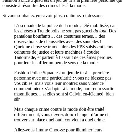
Fashion Police Squad est un jeu de tir à la première personne qui
consiste à résoudre des crimes liés à la mode.
Si vous souhaitez en savoir plus, continuez ci-dessous.
L’escouade de la police de la mode a été mobilisée, car
les choses à Trendopolis ne sont pas gucci
du tout
. Des
pantalons bouffants… des costumes ternes… des
observations de chaussettes avec des sandales !
Quelque chose se trame, alors les FPS saisissent leurs
ceintures de justice et leurs machines à coudre
Tailormade, et partent à l’assaut de ces âmes perdues
pour leur insuffler un peu de sens de la mode.
Fashion Police Squad est un jeu de tir à la première
personne avec une particularité : vous ne blessez pas
vos cibles, mais vous leur montrez sans violence
comment mieux s’adapter à la mode, pour en ressortir
magnifiques… si elles sont si Calvin en-Kleined, bien
sûr.
Mais chaque crime contre la mode doit être traité
différemment, vous devrez donc changer d’arme et
trouver sur place quel outil convient à quel crime.
Allez-vous Jimmy Choo-se pour illuminer leurs