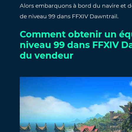
Alors embarquons à bord du navire et d
de niveau 99 dans FFXIV Dawntrail.
Comment obtenir un équ
niveau 99 dans FFXIV 
du vendeur