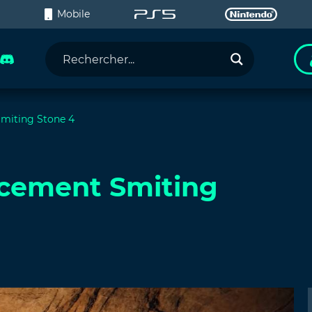
C
Mobile
Smiting Stone 4
acement Smiting