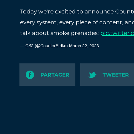
Today we're excited to announce Counter
every system, every piece of content, and 
talk about smoke grenades:
pic.twitter
— CS2 (@CounterStrike)
March 22, 2023
PARTAGER
TWEETER