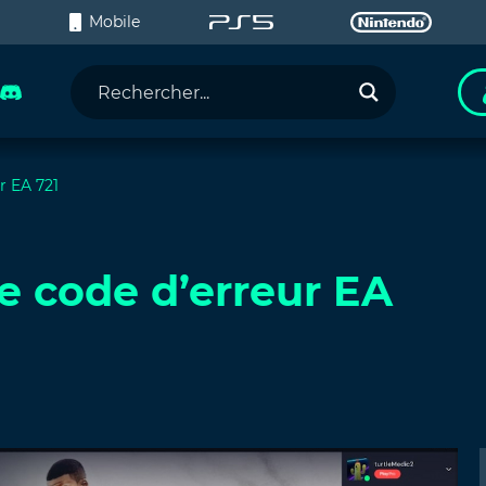
C
Mobile
r EA 721
e code d’erreur EA