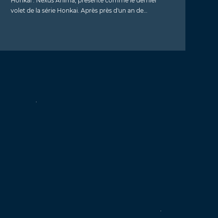
Honkai : Nexus Anima, présenté comme le dernier
volet de la série Honkai. Après près d'un an de…