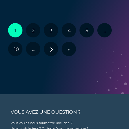
1
2
3
4
5
...
10
...
>
»
VOUS AVEZ UNE QUESTION ?
Vous voulez nous soumettre une idée ?
devenir rédacteur ? Ou juste faire une remarque ?