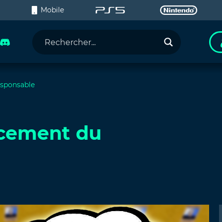
C
Mobile
esponsable
acement du