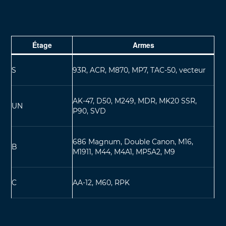
Étage
Armes
S
93R, ACR, M870, MP7, TAC-50, vecteur
AK-47, D50, M249, MDR, MK20 SSR,
UN
P90, SVD
686 Magnum, Double Canon, M16,
B
M1911, M44, M4A1, MP5A2, M9
C
AA-12, M60, RPK