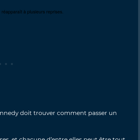
 réapparaît à plusieurs reprises.
Kennedy doit trouver comment passer un
ses, et chacune d’entre elles peut être tout