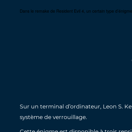
Dans le remake de Resident Evil 4, un certain type d’énigme
Sur un terminal d’ordinateur, Leon S. 
système de verrouillage.
Cette énigme est disponible à trois repri