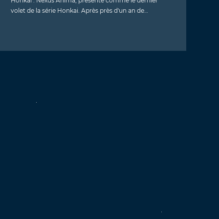
Honkai : Nexus Anima, présenté comme le dernier
volet de la série Honkai. Après près d'un an de…