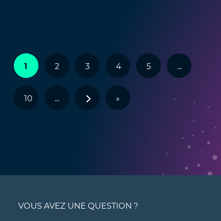
1
2
3
4
5
...
10
...
>
»
VOUS AVEZ UNE QUESTION ?