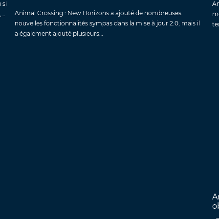
 si
An
Animal Crossing : New Horizons a ajouté de nombreuses
,…
mo
nouvelles fonctionnalités sympas dans la mise à jour 2.0, mais il
te
a également ajouté plusieurs…
A
o