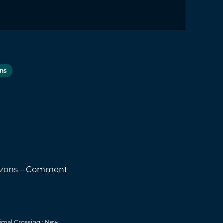
ns
rizons – Comment
nimal Crossing : New